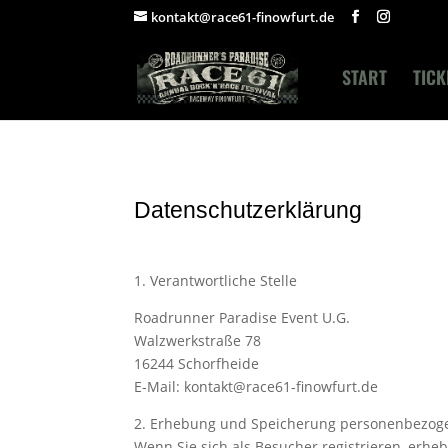
kontakt@race61-finowfurt.de
START
TICK
Datenschutzerklärung
1. Verantwortliche Stelle
Roadrunner Paradise Event U.G.
Walzwerkstraße 78
16244 Schorfheide
E-Mail: kontakt@race61-finowfurt.de
2. Erhebung und Speicherung personenbezog
Wenn Sie sich als Besucher registrieren, erh