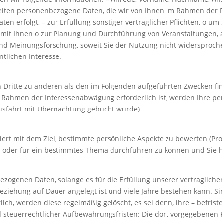
beiten personenbezogene Daten, die wir von Ihnen im Rahmen der 
n erfolgt, – zur Erfüllung sonstiger vertraglicher Pflichten, o um 
z mit Ihnen o zur Planung und Durchführung von Veranstaltungen,
d Meinungsforschung, soweit Sie der Nutzung nicht widersprochen
ntlichen Interesse.
Dritte zu anderen als den im Folgenden aufgeführten Zwecken findet
m Rahmen der Interessenabwägung erforderlich ist, werden Ihre p
Ausfahrt mit Übernachtung gebucht wurde).
ert mit dem Ziel, bestimmte persönliche Aspekte zu bewerten (Profil
der für ein bestimmtes Thema durchführen zu können und Sie hie
ogenen Daten, solange es für die Erfüllung unserer vertraglichen 
ziehung auf Dauer angelegt ist und viele Jahre bestehen kann. Sind 
lich, werden diese regelmäßig gelöscht, es sei denn, ihre – befrist
und steuerrechtlicher Aufbewahrungsfristen: Die dort vorgegebenen