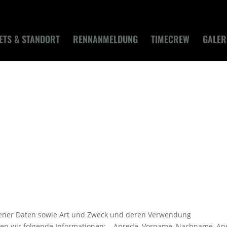
ETS & STANDORT
RENNANMELDUNG
TIMECREW
GALER
ener Daten sowie Art und Zweck und deren Verwendung
eben wir folgende Informationen: – Anrede, Vorname, Nachname, An