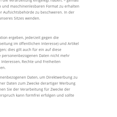
 die Verarbeitung eingelegt haben; – gemäß
gen und maschinenlesbaren Format zu erhalten
er Aufsichtsbehörde zu beschweren. In der
 unseres Sitzes wenden.
tion ergeben, jederzeit gegen die
itung im öffentlichen Interesse) und Artikel
; dies gilt auch für ein auf diese
Ihre personenbezogenen Daten nicht mehr
e Interessen, Rechte und Freiheiten
hen.
rsonenbezogenen Daten, um Direktwerbung zu
gener Daten zum Zwecke derartiger Werbung
chen Sie der Verarbeitung für Zwecke der
rspruch kann formfrei erfolgen und sollte