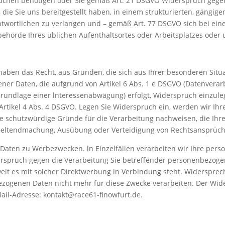
üchen benötigen oder Sie gemäß Art. 21 DSGVO Widerspruch gegen
die Sie uns bereitgestellt haben, in einem strukturierten, gängi
twortlichen zu verlangen und – gemäß Art. 77 DSGVO sich bei ein
sbehörde Ihres üblichen Aufenthaltsortes oder Arbeitsplatzes oder
haben das Recht, aus Gründen, die sich aus Ihrer besonderen Situa
er Daten, die aufgrund von Artikel 6 Abs. 1 e DSGVO (Datenverarbe
rundlage einer lnteressenabwägung) erfolgt, Widerspruch einzulegen
n Artikel 4 Abs. 4 DSGVO. Legen Sie Widerspruch ein, werden wir 
 schutzwürdige Gründe für die Verarbeitung nachweisen, die Ihr
 Geltendmachung, Ausübung oder Verteidigung von Rechtsansprüc
 Daten zu Werbezwecken. ln Einzelfällen verarbeiten wir Ihre pe
iderspruch gegen die Verarbeitung Sie betreffender personenbezo
 soweit es mit solcher Direktwerbung in Verbindung steht. Widerspre
zogenen Daten nicht mehr für diese Zwecke verarbeiten. Der Wide
Mail-Adresse: kontakt@race61-finowfurt.de.