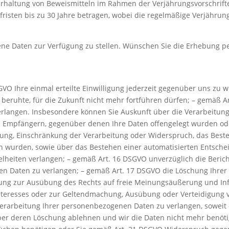
Erhaltung von Beweismitteln im Rahmen der Verjährungsvorschriften
isten bis zu 30 Jahre betragen, wobei die regelmäßige Verjährungsf
ene Daten zur Verfügung zu stellen. Wünschen Sie die Erhebung 
VO Ihre einmal erteilte Einwilligung jederzeit gegenüber uns zu wi
 beruhte, für die Zukunft nicht mehr fortführen dürfen; – gemäß 
langen. Insbesondere können Sie Auskunft über die Verarbeitung
 Empfängern, gegenüber denen Ihre Daten offengelegt wurden ode
hung, Einschränkung der Verarbeitung oder Widerspruch, das Best
en wurden, sowie über das Bestehen einer automatisierten Entschei
lheiten verlangen; – gemäß Art. 16 DSGVO unverzüglich die Beric
en Daten zu verlangen; – gemäß Art. 17 DSGVO die Löschung Ihre
tung zur Ausübung des Rechts auf freie Meinungsäußerung und Info
Interesses oder zur Geltendmachung, Ausübung oder Verteidigung v
rarbeitung Ihrer personenbezogenen Daten zu verlangen, soweit di
 aber deren Löschung ablehnen und wir die Daten nicht mehr benöt