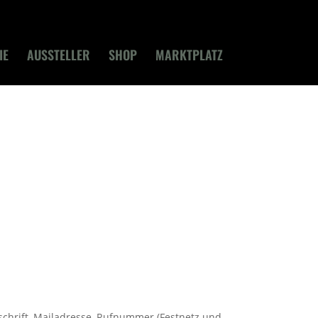
IE
AUSSTELLER
SHOP
MARKTPLATZ
schrift, Mailadresse, Rufnummer (Festnetz und