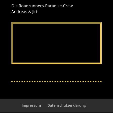
Die Roadrunners-Paradise-Crew
Andreas & Jirí
Countdown
321
:
09
:
01
:
00
Tag
Std
Min
Sek
Impressum
Datenschutzerklärung