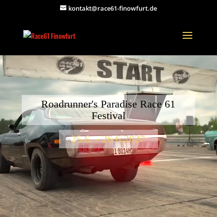
kontakt@race61-finowfurt.de
Video-
Player
Roadrunner's Paradise Race 61
Festival
25.6. - 26.6.2027